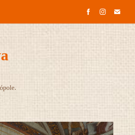
a 
ópole.