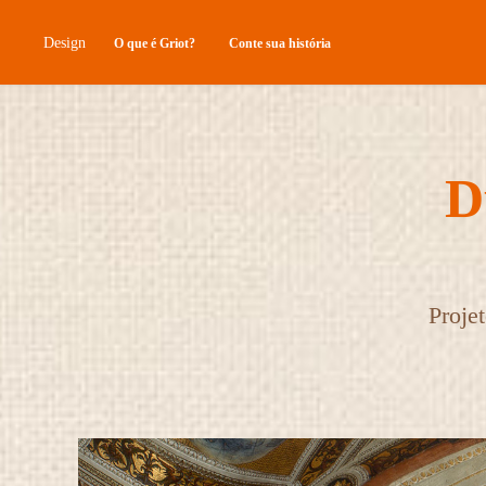
Design
O que é Griot?
Conte sua história
D
Proje