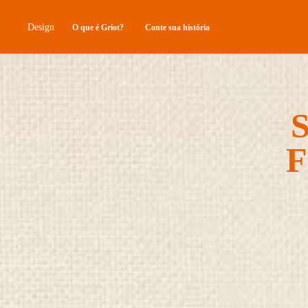
Design
O que é Griot?
Conte sua história
S
F