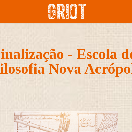
inalização - Escola de
ilosofia Nova Acrópo