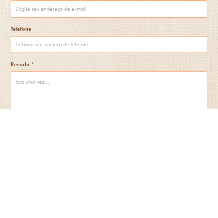
Telefone
Recado *
Enviar