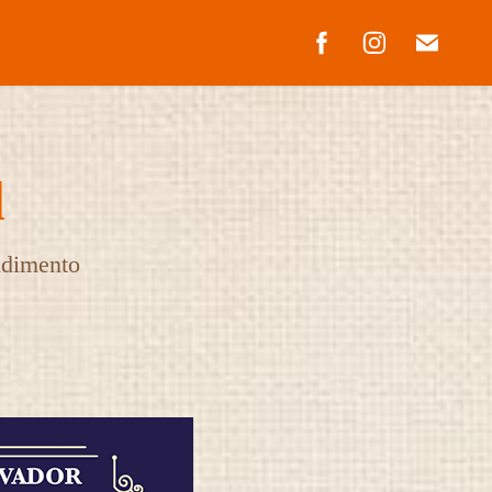
l
ndimento