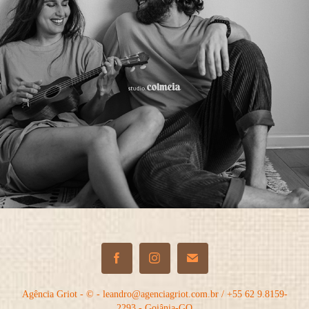
Agência Griot - © - leandro@agenciagriot.com.br / +55 62 9.8159-
2293 - Goiânia-GO