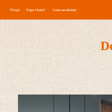
Design
O que é Griot?
Conte sua história
De